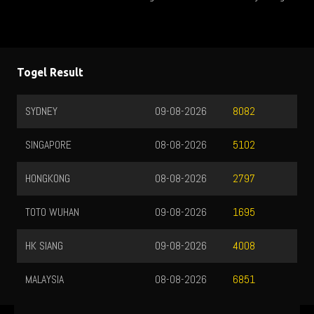
Togel Result
SYDNEY
09-08-2026
8082
SINGAPORE
08-08-2026
5102
HONGKONG
08-08-2026
2797
TOTO WUHAN
09-08-2026
1695
HK SIANG
09-08-2026
4008
MALAYSIA
08-08-2026
6851