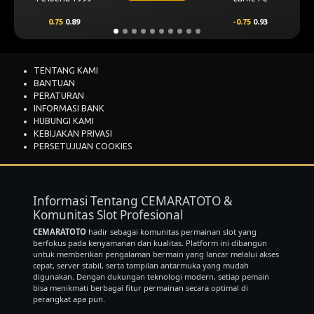
0.75
0.89
-0.75
0.93
TENTANG KAMI
BANTUAN
PERATURAN
INFORMASI BANK
HUBUNGI KAMI
KEBIJAKAN PRIVASI
PERSETUJUAN COOKIES
Informasi Tentang CEMARATOTO &
Komunitas Slot Profesional
CEMARATOTO
hadir sebagai komunitas permainan slot yang
berfokus pada kenyamanan dan kualitas. Platform ini dibangun
untuk memberikan pengalaman bermain yang lancar melalui akses
cepat, server stabil, serta tampilan antarmuka yang mudah
digunakan. Dengan dukungan teknologi modern, setiap pemain
bisa menikmati berbagai fitur permainan secara optimal di
perangkat apa pun.