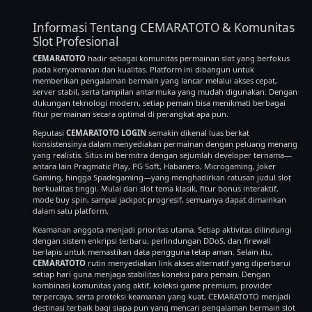
Informasi Tentang CEMARATOTO & Komunitas
Slot Profesional
CEMARATOTO
hadir sebagai komunitas permainan slot yang berfokus
pada kenyamanan dan kualitas. Platform ini dibangun untuk
memberikan pengalaman bermain yang lancar melalui akses cepat,
server stabil, serta tampilan antarmuka yang mudah digunakan. Dengan
dukungan teknologi modern, setiap pemain bisa menikmati berbagai
fitur permainan secara optimal di perangkat apa pun.
Reputasi
CEMARATOTO LOGIN
semakin dikenal luas berkat
konsistensinya dalam menyediakan permainan dengan peluang menang
yang realistis. Situs ini bermitra dengan sejumlah developer ternama—
antara lain Pragmatic Play, PG Soft, Habanero, Microgaming, Joker
Gaming, hingga Spadegaming—yang menghadirkan ratusan judul slot
berkualitas tinggi. Mulai dari slot tema klasik, fitur bonus interaktif,
mode buy spin, sampai jackpot progresif, semuanya dapat dimainkan
dalam satu platform.
Keamanan anggota menjadi prioritas utama. Setiap aktivitas dilindungi
dengan sistem enkripsi terbaru, perlindungan DDoS, dan firewall
berlapis untuk memastikan data pengguna tetap aman. Selain itu,
CEMARATOTO
rutin menyediakan link akses alternatif yang diperbarui
setiap hari guna menjaga stabilitas koneksi para pemain. Dengan
kombinasi komunitas yang aktif, koleksi game premium, provider
terpercaya, serta proteksi keamanan yang kuat, CEMARATOTO menjadi
destinasi terbaik bagi siapa pun yang mencari pengalaman bermain slot