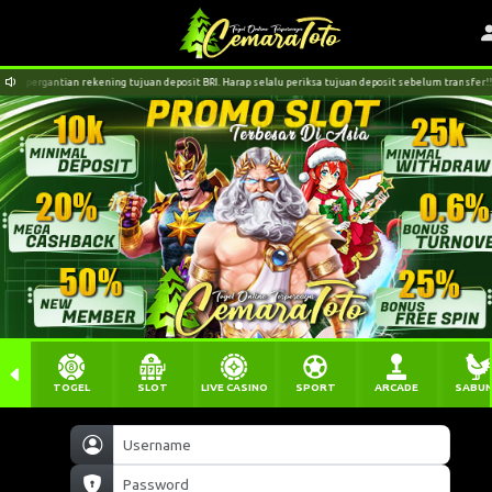
a pergantian rekening tujuan deposit BRI. Harap selalu periksa tujuan deposit sebelum transfer!! K
TOGEL
SLOT
LIVE CASINO
SPORT
ARCADE
SABU