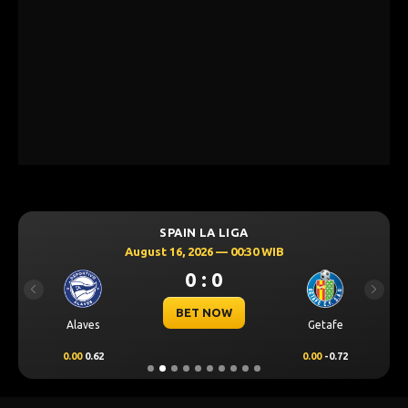
SPAIN LA LIGA
August 16, 2026 — 00:30 WIB
0 : 0
Previous
Next
BET NOW
Alaves
Getafe
0.00
0.62
0.00
-0.72