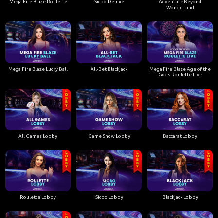
Mega Fire Blaze Roulette
Sicbo Deluxe
Adventure Beyond
Wonderland
Mega Fire Blaze Lucky Ball
All-Bet Blackjack
Mega Fire Blaze Age of the
Gods Roulette Live
All Games Lobby
Game Show Lobby
Baccarat Lobby
Roulette Lobby
Sicbo Lobby
Blackjack Lobby