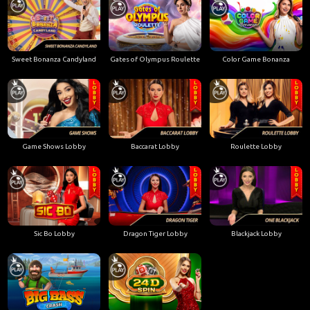
Sweet Bonanza Candyland
Gates of Olympus Roulette
Color Game Bonanza
Game Shows Lobby
Baccarat Lobby
Roulette Lobby
Sic Bo Lobby
Dragon Tiger Lobby
Blackjack Lobby