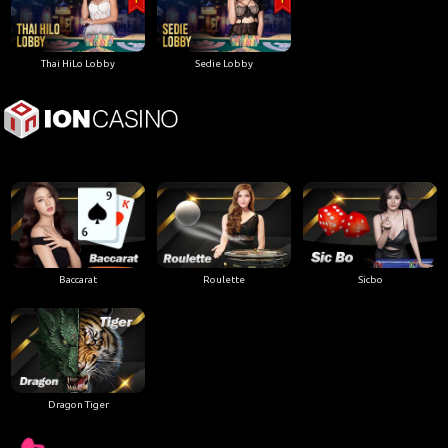
Thai HiLo Lobby
Sedie Lobby
Baccarat
Roulette
Sicbo
Dragon Tiger