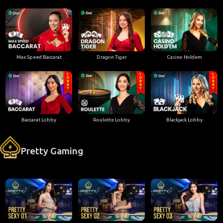
Max Speed Baccarat
Dragon Tiger
Casino Holdem
Baccarat Lobby
Roulette Lobby
Blackjack Lobby
Pretty Gaming