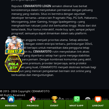
Reputasi
CEMARATOTO LOGIN
semakin dikenal luas berkat
konsistensinya dalam menyediakan permainan dengan peluang
menang yang realistis. Situs ini bermitra dengan sejumlah
developer ternama—antara lain Pragmatic Play, PG Soft, Habanero,
Microgaming, Joker Gaming, hingga Spadegaming—yang
menghadirkan ratusan judul slot berkualitas tinggi. Mulai dari slot
tema klasik, fitur bonus interaktif, mode buy spin, sampai jackpot
progresif, semuanya dapat dimainkan dalam satu platform.
Keamanan anggota menjadi prioritas utama. Setiap aktivitas
dilindungi dengan sistem enkripsi terbaru, perlindungan DDoS,
dan firewall berlapis untuk memastikan data pengguna tetap
aman. Selain itu,
CEMARATOTO
rutin menyediakan link akses
alternatif yang diperbarui setiap hari guna menjaga stabilitas
koneksi para pemain. Dengan kombinasi komunitas yang aktif,
koleksi game premium, provider terpercaya, serta proteksi
keamanan yang kuat, CEMARATOTO menjadi destinasi terbaik bagi
siapa pun yang mencari pengalaman bermain slot online yang
berkualitas dan menguntungkan.
© 2015 - 2026 Copyright CEMARATOTO.
All Rights Reserved.
BERANDA
PROMOSI
EVENT
WHATSAPP
LIVECHAT
LAPOR PUSAT