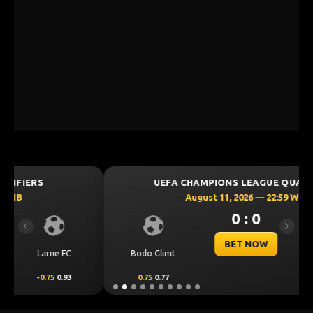
UEFA CHAMPIONS LEAGUE QUALIFIERS
August 11, 2026 — 22:59 WIB
0 : 0
Previous
Next
BET NOW
Bodo Glimt
Union Saint-Gilloise
0.75
0.77
-0.75
-0.95