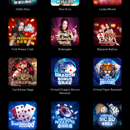
Odds HiLo
Thai Hi Lo
Lucky Wheel
Fish Prawn Crab
Belangkai
Baccarat Babes
Caribbean Saga
Virtual Dragon Bonus
Virtual Tiger Baccarat
Baccarat