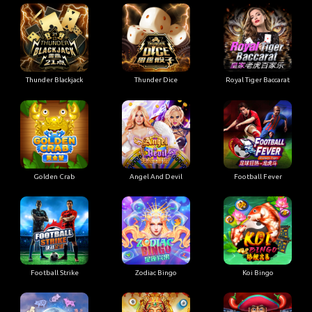
Thunder Blackjack
Thunder Dice
Royal Tiger Baccarat
Golden Crab
Angel And Devil
Football Fever
Football Strike
Zodiac Bingo
Koi Bingo