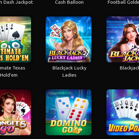
n Dash Jackpot
Cash Balloon
Football Gold
imate Texas
Blackjack Lucky
Blackjac
Hold'em
Ladies