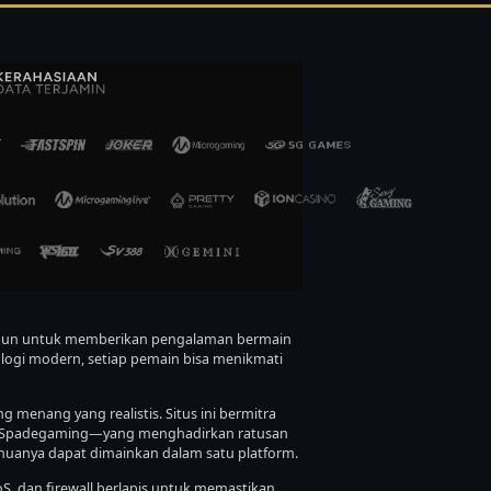
er 2
Jogo do Bicho
bangun untuk memberikan pengalaman bermain
ologi modern, setiap pemain bisa menikmati
menang yang realistis. Situs ini bermitra
gga Spadegaming—yang menghadirkan ratusan
sure
Dragon Treasure
, semuanya dapat dimainkan dalam satu platform.
S, dan firewall berlapis untuk memastikan