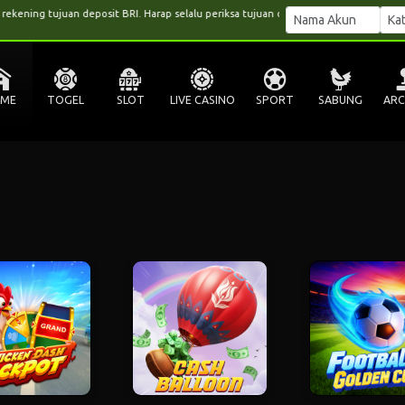
tujuan deposit BRI. Harap selalu periksa tujuan deposit sebelum transfer!! Kesala
ME
TOGEL
SLOT
LIVE CASINO
SPORT
SABUNG
ARC