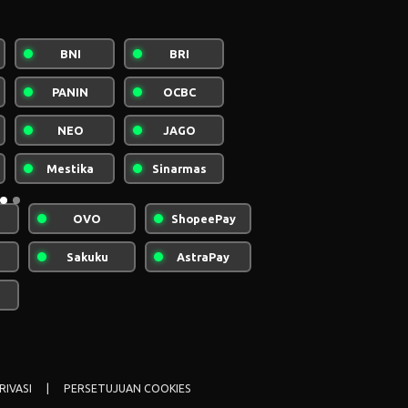
Mega
UOB
BluBCA
Supe
Allobank
HILO
OVO
ShopeePay
Sakuku
AstraPay
tion
Pappu
RIVASI
|
PERSETUJUAN COOKIES