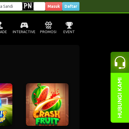
han transfer diluar tanggung jawab kami. Terima kasih dan salam JP CEMARATOTO.
Masuk
Daftar
ADE
INTERACTIVE
PROMOSI
EVENT