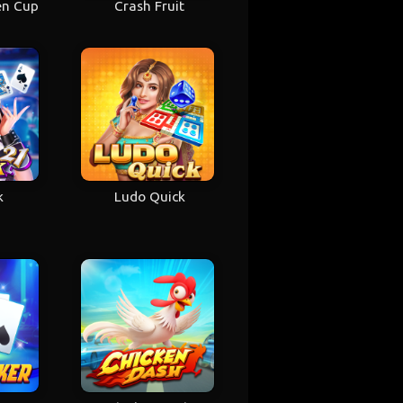
en Cup
Crash Fruit
k
Ludo Quick