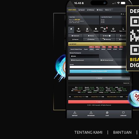
S
Plinko
Tower
TENTANG KAMI
|
BANTUAN
|