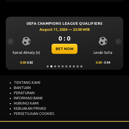
UEFA CHAMPIONS LEAGUE QUALIFIERS
August 11, 2026 — 22:00 WIB
0 : 0
Previous
Next
BET NOW
Kairat Almaty (n)
Levski Sofia
0.00
0.82
0.00
-0.94
TENTANG KAMI
BANTUAN
PERATURAN
INFORMASI BANK
HUBUNGI KAMI
KEBIJAKAN PRIVASI
PERSETUJUAN COOKIES