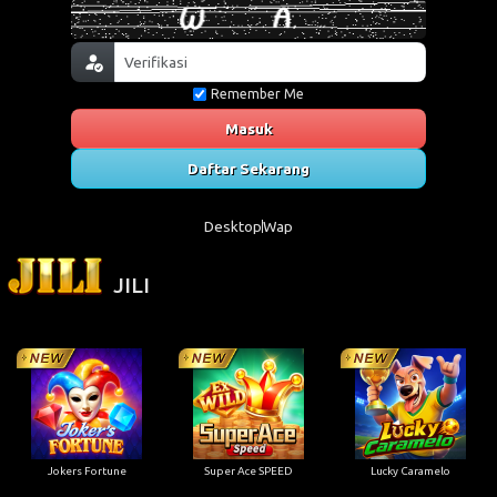
Remember Me
Masuk
Daftar Sekarang
Desktop
Wap
JILI
Jokers Fortune
Super Ace SPEED
Lucky Caramelo