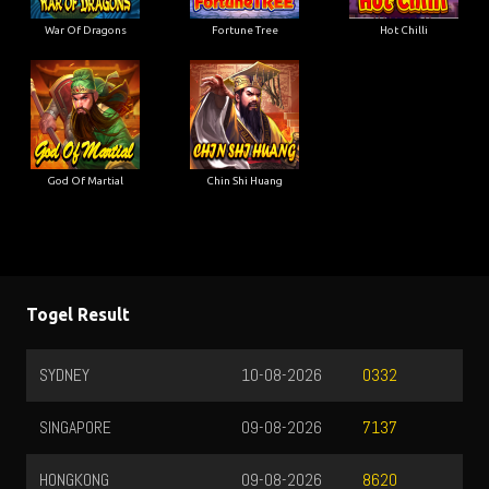
War Of Dragons
Fortune Tree
Hot Chilli
God Of Martial
Chin Shi Huang
Togel Result
SYDNEY
10-08-2026
0332
SINGAPORE
09-08-2026
7137
HONGKONG
09-08-2026
8620