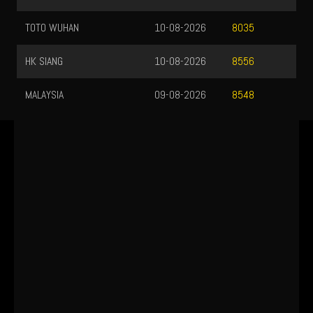
TOTO WUHAN
10-08-2026
8035
HK SIANG
10-08-2026
8556
MALAYSIA
09-08-2026
8548