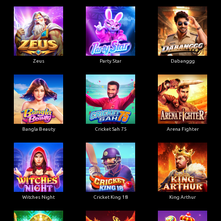
Zeus
Party Star
Dabanggg
Bangla Beauty
Cricket Sah 75
Arena Fighter
Witches Night
Cricket King 18
King Arthur