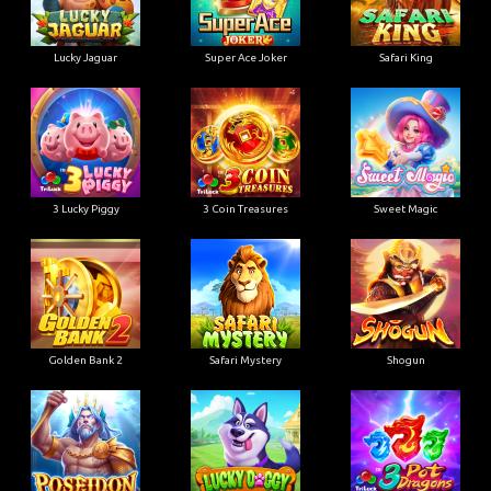
Lucky Jaguar
Super Ace Joker
Safari King
3 Lucky Piggy
3 Coin Treasures
Sweet Magic
Golden Bank 2
Safari Mystery
Shogun