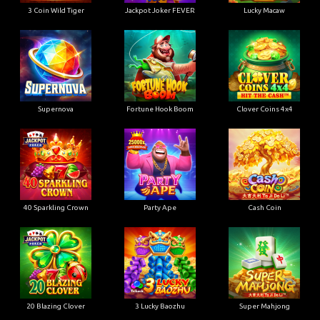
3 Coin Wild Tiger
Jackpot Joker FEVER
Lucky Macaw
Supernova
Fortune Hook Boom
Clover Coins 4x4
40 Sparkling Crown
Party Ape
Cash Coin
20 Blazing Clover
3 Lucky Baozhu
Super Mahjong