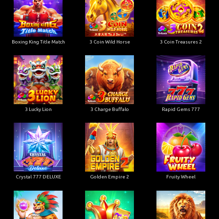
Boxing King Title Match
3 Coin Wild Horse
3 Coin Treasures 2
3 Lucky Lion
3 Charge Buffalo
Rapid Gems 777
Crystal 777 DELUXE
Golden Empire 2
Fruity Wheel