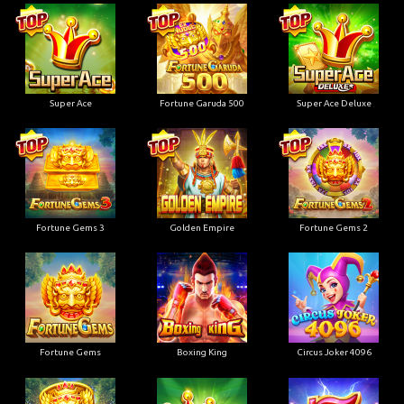
Super Ace
Fortune Garuda 500
Super Ace Deluxe
Fortune Gems 3
Golden Empire
Fortune Gems 2
Fortune Gems
Boxing King
Circus Joker 4096