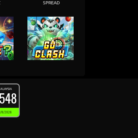
Z
SPREAD
GO CLASH
ALAYSIA
548
/8/2026
S 2
ZEUS OF OLYMPUS