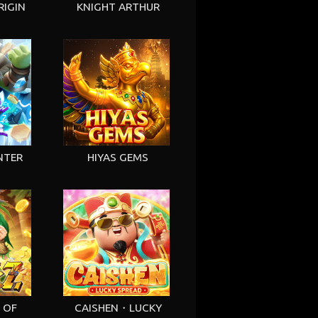
IGIN
KNIGHT ARTHUR
NTER
HIYAS GEMS
 OF
CAISHEN・LUCKY