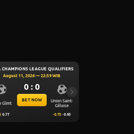
OOM
LUCKY ACE
SPAIN LA LIGA
August 17, 2026 — 02:30 WIB
0 : 0
Next
BET NOW
a Vigo
Osasuna
5
0.76
-0.25
-0.86
UY・
CRAZY 777
IG