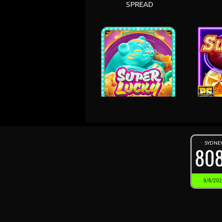
SPREAD
SUPER LUCKY
S
SYDNE
80
9/8/20
WHAT THE FA
PI