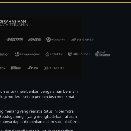
GE・
KUNGFU
IG
bangun untuk memberikan pengalaman bermain
ologi modern, setiap pemain bisa menikmati
menang yang realistis. Situs ini bermitra
gga Spadegaming—yang menghadirkan ratusan
, semuanya dapat dimainkan dalam satu platform.
MAYAN
FORTUNE BULL