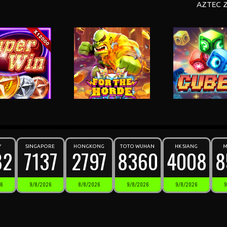
AZTEC 
UPER WIN
FOR THE HORDE
CUBE?
Y
SINGAPORE
HONGKONG
TOTO WUHAN
HK SIANG
M
82
7137
2797
8360
4008
8
26
9/8/2026
8/8/2026
9/8/2026
9/8/2026
9
GGY MASTER
CYBER CUBE
SUPER GEM