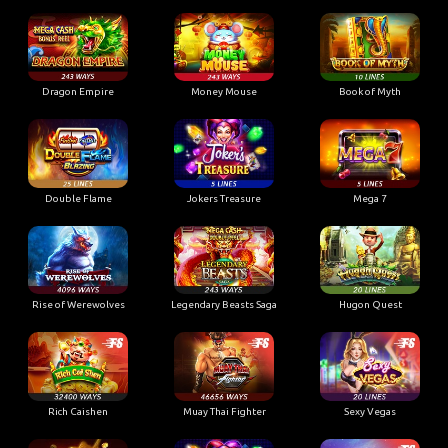
Dragon Empire
Money Mouse
Book of Myth
Double Flame
Jokers Treasure
Mega 7
Rise of Werewolves
Legendary Beasts Saga
Hugon Quest
Rich Caishen
Muay Thai Fighter
Sexy Vegas