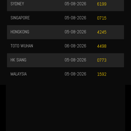
SYDNEY
05-08-2026
6199
SINGAPORE
05-08-2026
0715
HONGKONG
05-08-2026
4245
TOTO WUHAN
06-08-2026
4498
HK SIANG
05-08-2026
0773
MALAYSIA
05-08-2026
1592