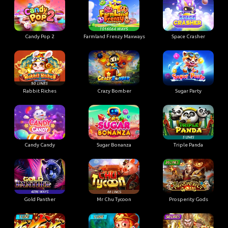
Candy Pop 2
Farmland Frenzy Maxways
Space Crasher
Rabbit Riches
Crazy Bomber
Sugar Party
Candy Candy
Sugar Bonanza
Triple Panda
Gold Panther
Mr Chu Tycoon
Prosperity Gods