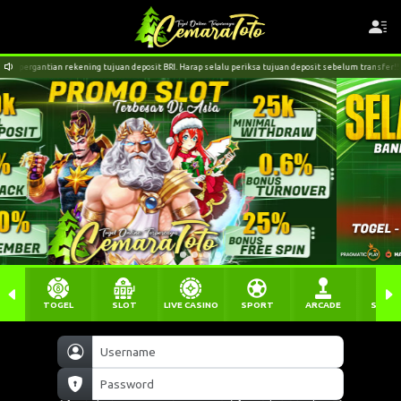
an rekening tujuan deposit BRI. Harap selalu periksa tujuan deposit sebelum transfer!! Kesalahan t
TOGEL
SLOT
LIVE CASINO
SPORT
ARCADE
SABU