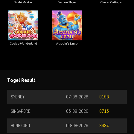
Sushi Master
Demon Slayer
Clover Cottage
Cookie Wonderland
Aladdin's Lamp
Togel Result
SYDNEY
07-08-2026
0158
SINGAPORE
05-08-2026
0715
HONGKONG
06-08-2026
3634