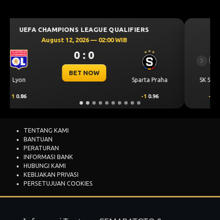
UEFA CHAMPIONS LEAGUE QUALIFIERS
August 12, 2026 — 01:30 WIB
0 : 0
Previous
Next
BET NOW
SK Sturm Graz
Fenerbahce
-0.5
0.95
0.5
0.87
TENTANG KAMI
BANTUAN
PERATURAN
INFORMASI BANK
HUBUNGI KAMI
KEBIJAKAN PRIVASI
PERSETUJUAN COOKIES