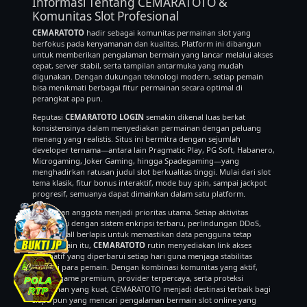
Informasi Tentang CEMARATOTO &
Komunitas Slot Profesional
CEMARATOTO
hadir sebagai komunitas permainan slot yang
berfokus pada kenyamanan dan kualitas. Platform ini dibangun
untuk memberikan pengalaman bermain yang lancar melalui akses
cepat, server stabil, serta tampilan antarmuka yang mudah
digunakan. Dengan dukungan teknologi modern, setiap pemain
bisa menikmati berbagai fitur permainan secara optimal di
perangkat apa pun.
Reputasi
CEMARATOTO LOGIN
semakin dikenal luas berkat
konsistensinya dalam menyediakan permainan dengan peluang
menang yang realistis. Situs ini bermitra dengan sejumlah
developer ternama—antara lain Pragmatic Play, PG Soft, Habanero,
Microgaming, Joker Gaming, hingga Spadegaming—yang
menghadirkan ratusan judul slot berkualitas tinggi. Mulai dari slot
tema klasik, fitur bonus interaktif, mode buy spin, sampai jackpot
progresif, semuanya dapat dimainkan dalam satu platform.
Keamanan anggota menjadi prioritas utama. Setiap aktivitas
dilindungi dengan sistem enkripsi terbaru, perlindungan DDoS,
dan firewall berlapis untuk memastikan data pengguna tetap
aman. Selain itu,
CEMARATOTO
rutin menyediakan link akses
alternatif yang diperbarui setiap hari guna menjaga stabilitas
koneksi para pemain. Dengan kombinasi komunitas yang aktif,
koleksi game premium, provider terpercaya, serta proteksi
keamanan yang kuat, CEMARATOTO menjadi destinasi terbaik bagi
siapa pun yang mencari pengalaman bermain slot online yang